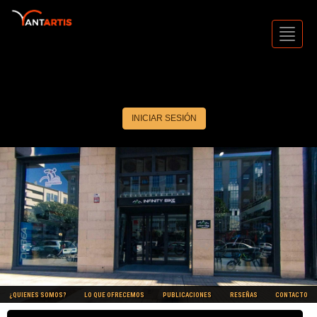
Toggl
Navig
INICIAR SESIÓN
¿QUIENES SOMOS?
LO QUE OFRECEMOS
PUBLICACIONES
RESEÑAS
CONTACTO